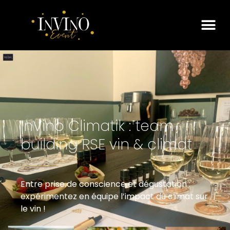
InVino Climatik : team
building RSE vin & climat
Entre prise de conscience et dégustation :
expérimentez en équipe l’impact du climat sur
le vin !