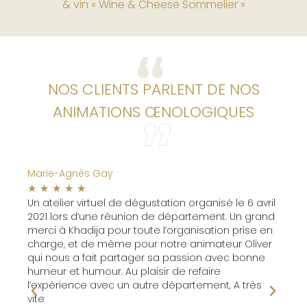
& vin « Wine & Cheese Sommelier »
NOS CLIENTS PARLENT DE NOS
ANIMATIONS ŒNOLOGIQUES
Marie-Agnès Gay
Pier
☆
☆
☆
☆
☆
☆
Un atelier virtuel de dégustation organisé le 6 avril
It w
2021 lors d’une réunion de département. Un grand
int
t pu
merci à Khadija pour toute l’organisation prise en
t
charge, et de même pour notre animateur Oliver
qui nous a fait partager sa passion avec bonne
humeur et humour. Au plaisir de refaire
l’expérience avec un autre département, A très
vite