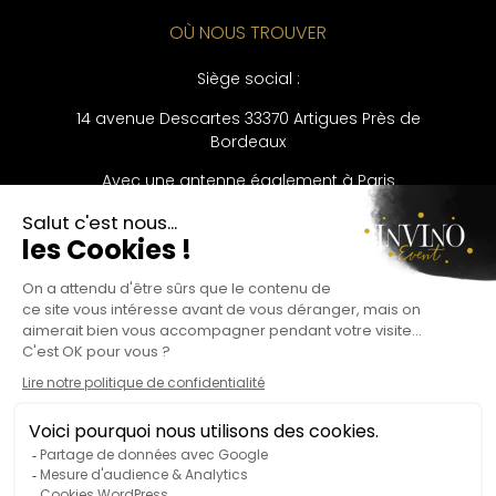
OÙ NOUS TROUVER
Siège social :
14 avenue Descartes
33370 Artigues Près de
Bordeaux
Avec une antenne également à Paris
CONTACT
Bureau :
09 53 56 33 43
Khadija Ben Ammar :
06 20 89 81 40
LANGUES
Français
Politique de confidentialité
Mentions légales