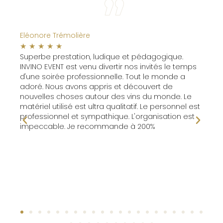
Eléonore Trémolière
Chri
☆
☆
☆
☆
☆
☆
Superbe prestation, ludique et pédagogique.
Un v
INVINO EVENT est venu divertir nos invités le temps
l'éq
t pu
d'une soirée professionnelle. Tout le monde a
appr
t
adoré. Nous avons appris et découvert de
pou
nouvelles choses autour des vins du monde. Le
top,
matériel utilisé est ultra qualitatif. Le personnel est
cord
professionnel et sympathique. L'organisation est
serv
impeccable. Je recommande à 200%