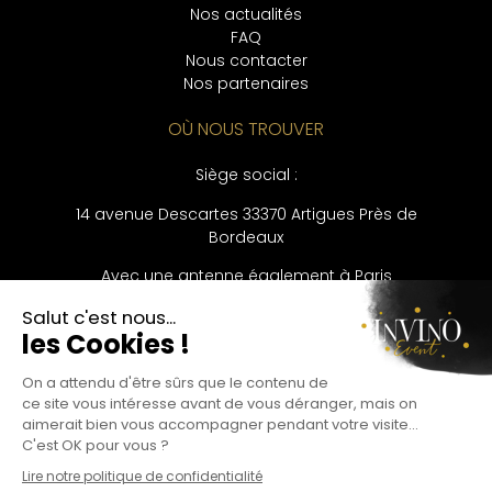
Nos actualités
FAQ
Nous contacter
Nos partenaires
OÙ NOUS TROUVER
Siège social :
14 avenue Descartes
33370 Artigues Près de
Bordeaux
Avec une antenne également à Paris
CONTACT
Bureau :
09 53 56 33 43
Khadija Ben Ammar :
06 20 89 81 40
LANGUES