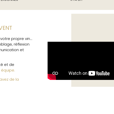
EVENT
otre propre vin…
blage, réflexion
unication et
té et de
 équipe.
avez de la