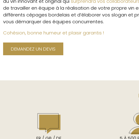
du vin innovant et original qui
surprendra vos collaborateur
de travailler en équipe à la réalisation de votre propre vin
différents cépages bordelais et d’élaborer vos slogan et p
vous démarquer des équipes concurrentes.
Cohésion, bonne humeur et plaisir garantis !
DEMANDEZ UN DEVIS
FR / GB / DE
5 À 500