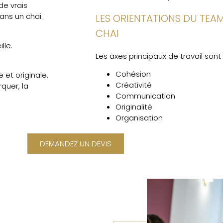
e vrais
ans un chai.
LES ORIENTATIONS DU TEAM
CHAI
lle.
Les axes principaux de travail sont 
Cohésion
 et originale.
Créativité
rquer, la
Communication
Originalité
Organisation
DEMANDEZ UN DEVIS